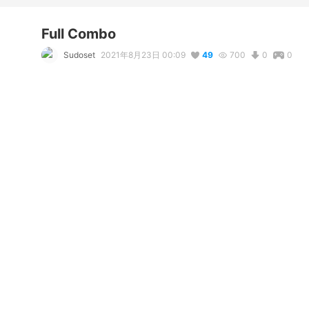
Full Combo
Sudoset
2021年8月23日 00:09
49
700
0
0
説明
#
bunny
#
Bunnygirl
#
badbiddies
#
aliengirl
#
MonsterGirl
コメント