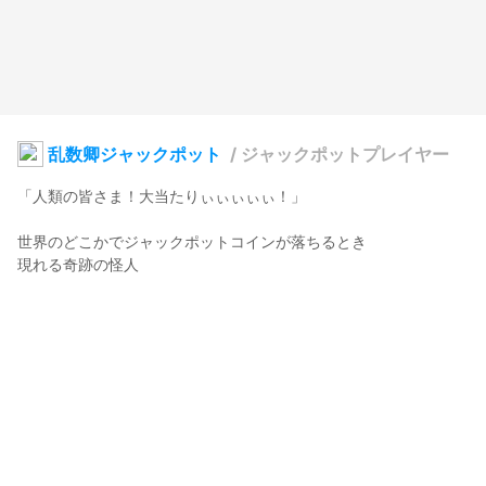
乱数卿ジャックポット
/
ジャックポットプレイヤー
「人類の皆さま！大当たりぃぃぃぃぃ！」

世界のどこかでジャックポットコインが落ちるとき

現れる奇跡の怪人

乱数卿ジャックポット

全て行動をコイントスやルーレットで決め

攻撃対象も攻撃手段も全て運に任せるイカレ野郎

そこには敵も味方もなくただ自分の快楽のために

乱数を発生させ暴れ回って帰っていく迷惑なやつ
