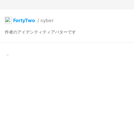
FortyTwo
/
cyber
作者のアイデンティティアバターです
咲命慶縁
2025年1月4日 01:31
6
172
0
0
説明
#
cyber
#
サイバーパンク
#
cyberpunk
使用しているBOOTHアイテム