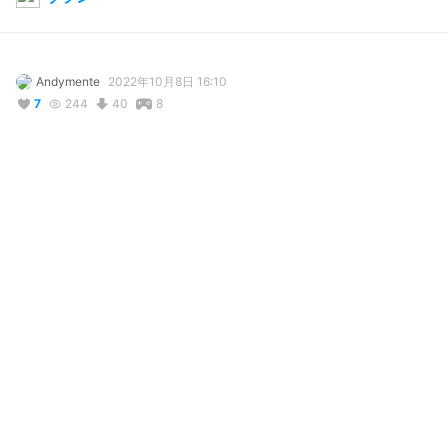
Andymente
2022年10月8日 16:10
7
244
40
8
説明
#
ヘビーレインズ
写真・動画