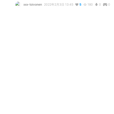
xxx-toivonen
2022年2月3日 13:45
5
180
0
0
説明
#
PSO2
#
VRoid
PSO2NGSで使用している自キャラの3Dモデルです。
写真・動画
2
4