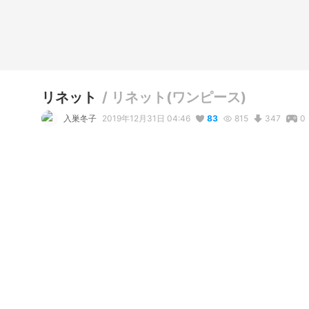
リネット
/
リネット(ワンピース)
入巣冬子
2019年12月31日 04:46
83
815
347
0
説明
ロボトミ自職員。ダ・カーポEGO風ワンピース。
コメント