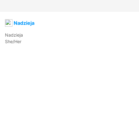
Nadzieja
Nadzieja 

She/Her

Original design: 
www.deviantart.com/tricky--kiddo/art/Tv-
Head-Adopt-5-Closed-607819451
afus
2022年10月5日 08:51
9
97
0
0
説明