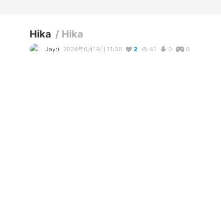
Hika
/
Hika
Jay:)
2024年6月19日 11:36
2
41
0
0
説明
I know it doesn’t look very good but I tried!
コメント