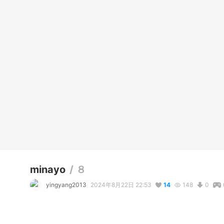
minayo
/
８
yingyang2013
2024年8月22日 22:53
14
148
0