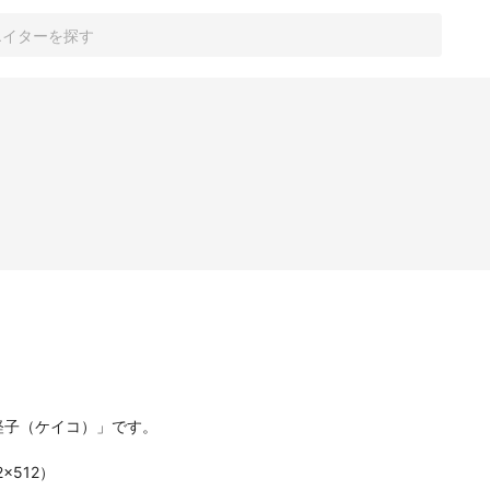
×512）