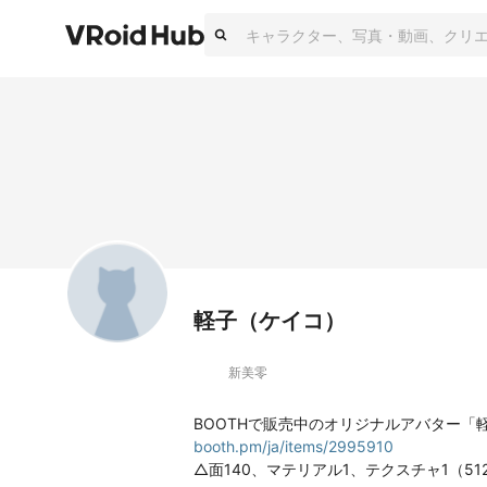
軽子（ケイコ）
新美零
booth.pm/ja/items/2995910
△面140、マテリアル1、テクスチャ1（512