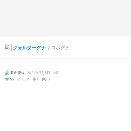
グォルターグナ
/
ロポグナ
咲命慶縁
2024年7月8日 12:51
52
1035
0
0
説明
#
ローポリ
#
lowpoly
コメント