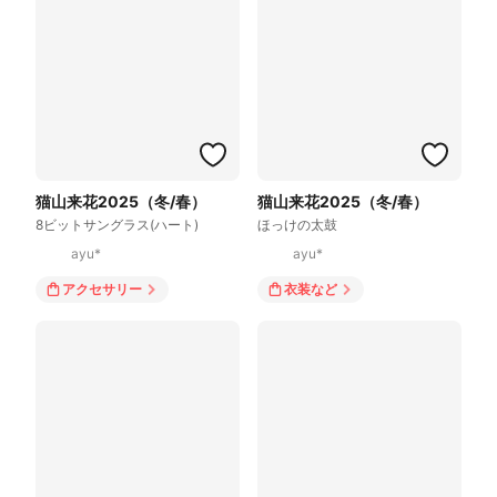
猫山来花2025（冬/春）
猫山来花2025（冬/春）
8ビットサングラス(ハート)
ほっけの太鼓
ayu*
ayu*
アクセサリー
衣装
など