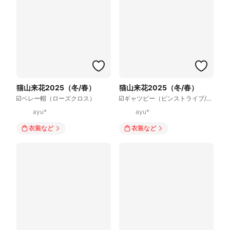
猫山来花2025（冬/春）
猫山来花2025（冬/春）
☑️ベレー帽（ローズクロス）
☑️ギャツビー（ピンストライプ/ブラック）
ayu*
ayu*
衣装
など
衣装
など