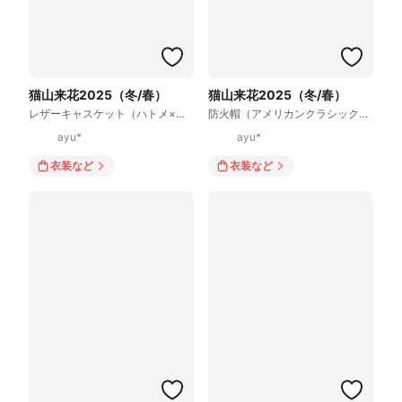
猫山来花2025（冬/春）
猫山来花2025（冬/春）
レザーキャスケット（ハトメ×ベルト）
防火帽（アメリカンクラシックタイプ）
ayu*
ayu*
衣装
など
衣装
など