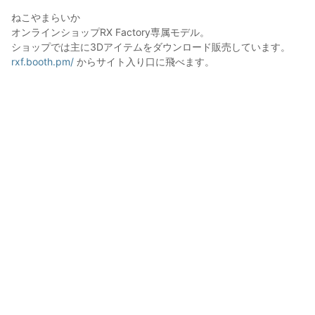
ねこやまらいか

オンラインショップRX Factory専属モデル。

ショップでは主に3Dアイテムをダウンロード販売しています。 
rxf.booth.pm/
 からサイト入り口に飛べます。
ayu*
2025年2月23日 17:05
4
97
0
0
説明
#
リボン
#
りぼん
使用しているBOOTHアイテム