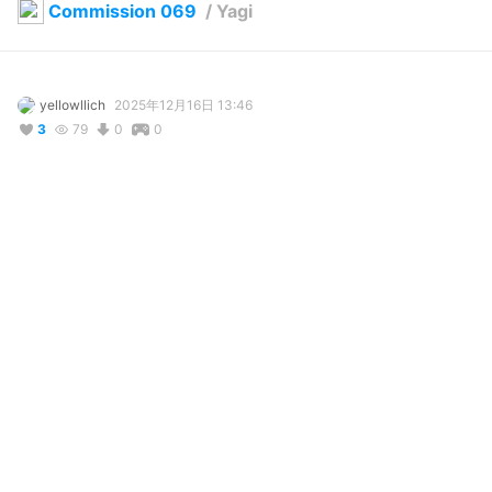
Commission 069
/
Yagi
yellowllich
2025年12月16日 13:46
3
79
0
0
説明
#
VRoidStudio
#
commission
#
commission_open
#
commission_sample
コメント
投稿する