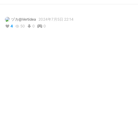
ヅカ@Vertidea
2024年7月5日 22:14
4
50
0
0
コメント
投稿する
リアクション
しまねこ
が
しました
2024年8月18日 05:52