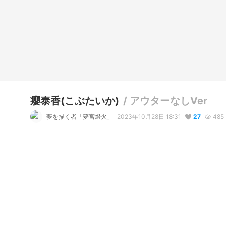
癭泰香(こぶたいか)
/
アウターなしVer
夢を描く者「夢宮燈火」
2023年10月28日 18:31
27
485
説明
#
VRoidStudio
#
オリジナル
#
きつね耳
アウターなしのモデル。

上着ないだけでかなり開放的に見える、下半身は大の太めの