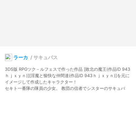
ラーカ
/
サキュバス
3DS版 RPGツク－ルフェスで作った作品 [敗北の魔王(作品ID 943
ｈｊｘｙｎ)][淫魔と愉快な仲間達(作品ID 943ｈｊｘｙｎ)]を元に
イメージして作成したキャラクター！

セキト一番隊の隊員の少女。 教団の信者でシスターのサキュバ
ス。

[淫魔と愉快な仲間達(作品ID 943ｈｊｘｙｎ)]の[新説エルフと愉
快な仲間達]にて、セ－レのライバル(恋敵)

本来ならラーガなのだが誤字てラーカ（3DS時点から）