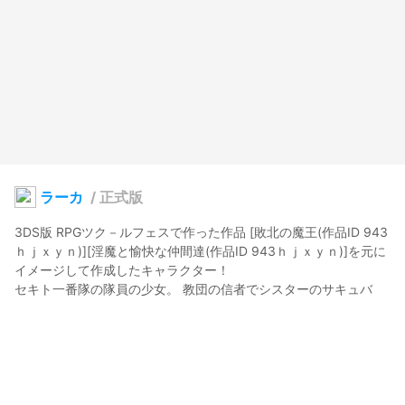
ラーカ
/
正式版
3DS版 RPGツク－ルフェスで作った作品 [敗北の魔王(作品ID 943
ｈｊｘｙｎ)][淫魔と愉快な仲間達(作品ID 943ｈｊｘｙｎ)]を元に
イメージして作成したキャラクター！

セキト一番隊の隊員の少女。 教団の信者でシスターのサキュバ
ス。

[淫魔と愉快な仲間達(作品ID 943ｈｊｘｙｎ)]の[新説エルフと愉
快な仲間達]にて、セ－レのライバル(恋敵)

本来ならラーガなのだが誤字てラーカ（3DS時点から）