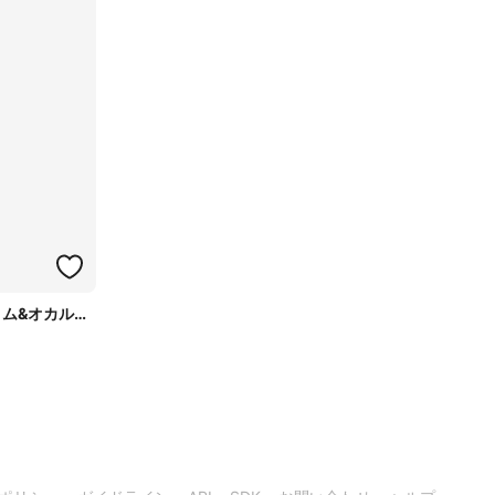
シャドゥーラ・ファトム&オカルティア・ファトム