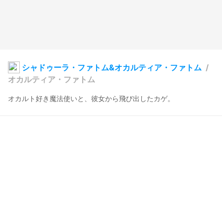
シャドゥーラ・ファトム&オカルティア・ファトム
/
オカルティア・ファトム
オカルト好き魔法使いと、彼女から飛び出したカゲ。
けものリグビー
2024年1月11日 23:37
7
81
0
0
説明
#
オカルト
#
魔法使い
#
眼鏡
#
VRoidStudio
魔法よりも、オカルトのほうが好きな魔法使い。
