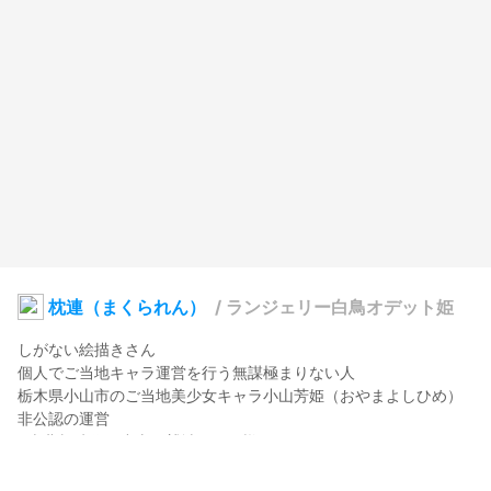
枕連（まくられん）
/
ランジェリー白鳥オデット姫
しがない絵描きさん

個人でご当地キャラ運営を行う無謀極まりない人

栃木県小山市のご当地美少女キャラ小山芳姫（おやまよしひめ）
非公認の運営

※南北朝時代の小山の鷲城のお姫様です

伊達五郎八姫（いろはひめ）

白鳥オデット姫＆黒鳥オディール
