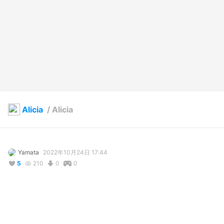
Alicia
/
Alicia
Yamata
2022年10月24日 17:44
5
210
0
0
説明
#
VRoidStudio