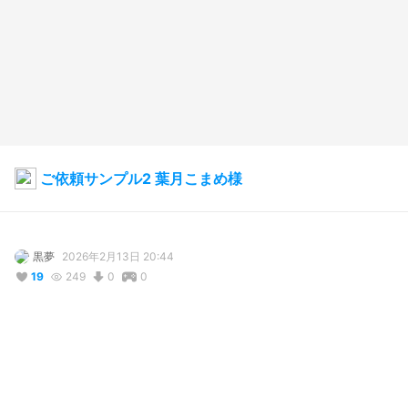
ご依頼サンプル2 葉月こまめ様
黒夢
2026年2月13日 20:44
19
249
0
0
説明
#
VRoidStudio
#
コミッション
ご依頼で作成した、Vtuberの葉月こまめ様の3Dモデルです。