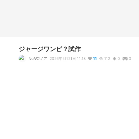
ジャージワンピ？試作
NoA♡ノア
2026年5月21日 11:18
11
112
0
0
説明
#
VRoidStudio
#
オリジナル
コメント