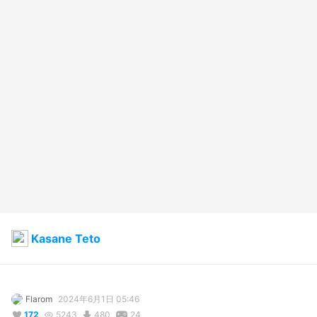
Kasane Teto
Flarom
2024年6月1日 05:46
172
5243
480
24