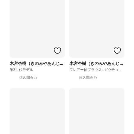
木宮杏樹（きのみやあんじゅ）
木宮杏樹（きのみやあんじゅ）
第2世代モデル
フレアー袖ブラウス+ガウチョパンツ
佐久間蒼乃
佐久間蒼乃