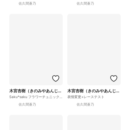
佐久間蒼乃
佐久間蒼乃
木宮杏樹（きのみやあんじゅ）
木宮杏樹（きのみやあんじゅ）
Saku*saku フラワーチュニックブラウス他
表情変更+レーステスト
佐久間蒼乃
佐久間蒼乃