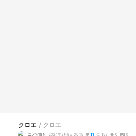
クロエ
/
クロエ
二ノ宮貴音
2024年2月8日 06:15
11
153
0
0