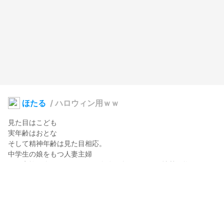
ほたる
/
ハロウィン用ｗｗ
見た目はこども

実年齢はおとな

そして精神年齢は見た目相応。

中学生の娘をもつ人妻主婦

日々家族を楽しませることを自分が楽しむことに情熱を燃やして
いる

自分が子供っぽいことをたびたびコンプレックスとしてネタにす
るが実は気にしていない

フルネームは心野ほたる

夫マコト
