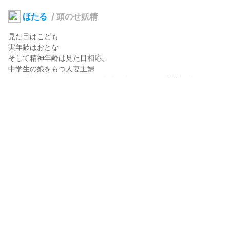
ほたる
/
頭のせ妖精
見た目はこども

実年齢はおとな

そして精神年齢は見た目相応。

中学生の娘をもつ人妻主婦

日々家族を楽しませることを自分が楽しむことに情熱を燃やして
いる

自分が子供っぽいことをたびたびコンプレックスとしてネタにす
るが実は気にしていない

フルネームは心野ほたる

夫マコト

パン田シンジツ
2024年5月21日 22:12
23
141
0
0
説明