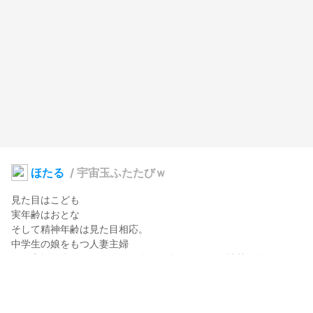
ほたる
/
宇宙玉ふたたびｗ
見た目はこども

実年齢はおとな

そして精神年齢は見た目相応。

中学生の娘をもつ人妻主婦

日々家族を楽しませることを自分が楽しむことに情熱を燃やして
いる

自分が子供っぽいことをたびたびコンプレックスとしてネタにす
るが実は気にしていない
