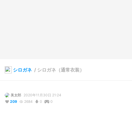
シロガネ
/
シロガネ（通常衣装）
美太郎
2020年11月30日 21:24
209
2684
0
0
説明
#
輝けうちの子
#
VRoid
#
ツインテール
#
メスガキ
#
悪魔