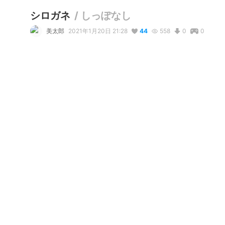
シロガネ
/
しっぽなし
美太郎
2021年1月20日 21:28
44
558
0
0
コメント
リアクション
wawari w
が
しました
duksi
が
しました