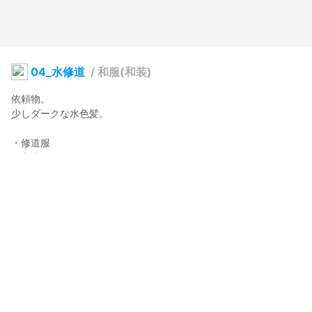
04_水修道
/
和服(和装)
依頼物。

少しダークな水色髪。

・修道服

・和装
がちゃ
2021年7月30日 05:28
25
234
0
0
説明