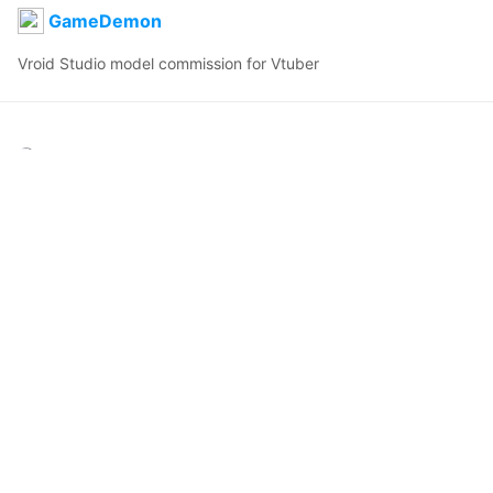
GameDemon
Vroid Studio model commission for Vtuber
R.I.P.Tide
2021年3月4日 22:27
159
3922
0
0
説明
#
Demon
#
Male
#
Fire
#
VTuber
#
Commission
#
VRoid
#
ripped
#
Evil
#
Trenchcoat
#
Gothic
コメント
投稿する