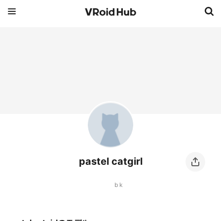
pastel catgirl
b k