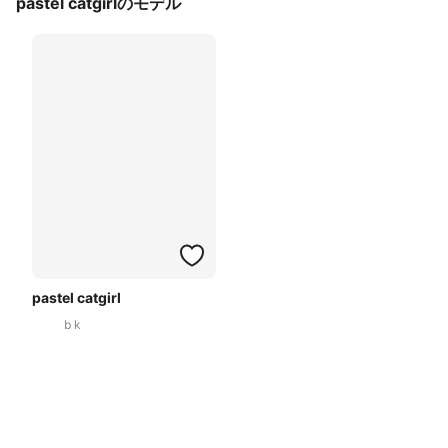
pastel catgirlのモデル
pastel catgirl
b k