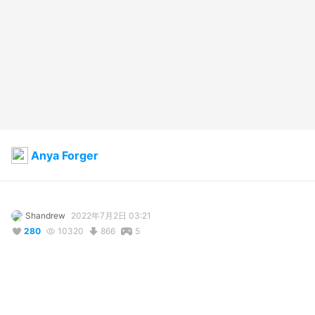
Anya Forger
Shandrew
2022年7月2日 03:21
280
10320
866
5
説明
#
Anya
#
anyaforger
#
spyxfamily
#
FreeCharacter
#
free_use
#
Free_model
#
freeuse