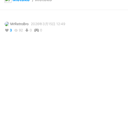
MrRetroBro
2026年3月15日 12:49
3
92
0
0
説明
#
VRoidStudio
#
Cyborg
#
cyborg
#
Cyber
#
cyber
#
red
#
purple
#
Purple
#
bluehair
#
BlueHair
コメント
投稿する