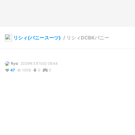
リシィ(バニースーツ)
/
リシィDCBKバニー
Rysi
2026年3月10日 08:44
47
1008
0
0
説明
#
VRoidStudio
#
BOOTH販売中
#
VRoid
#
bunny_girl
#
bunny
#
Bunny_suit
#
バニーガール
#
バニースーツ
#
バニーの日
各衣装の付属品を組み合わせたカスタマイズバニーです

頭、首、身体、タイツ：カラーチェンジバニースーツ

腕、足：カラーチェンジビキニバニー
