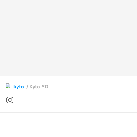
kyto
/
Kyto YD
Agent145631
2025年7月2日 04:17
3
60
0
0