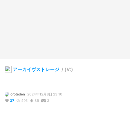
アーカイヴストレージ
/
(V:)
oroteden
2024年12月8日 23:10
37
495
35
3
説明
#
VRoidStudio