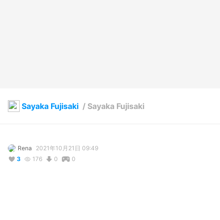
Sayaka Fujisaki
/
Sayaka Fujisaki
Rena
2021年10月21日 09:49
3
176
0
0
説明
#
輝けうちの子
#
VRoid
#
student
#
sweet
#
オリジナル
#
白髪
#
ワンピース