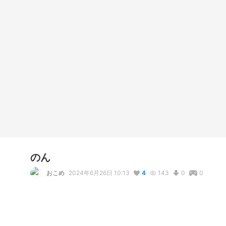
のん
おこめ
2024年6月26日 10:13
4
143
0
0
説明