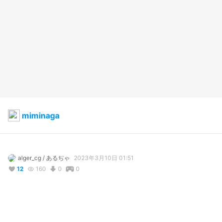
miminaga
alger_cg / あるぢゃ
2023年3月10日 01:51
12
160
0
0
説明
#
VRoidStudio