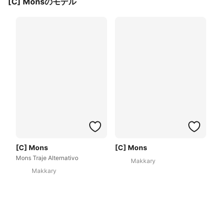
[C] Monsのモデル
[C] Mons
[C] Mons
Mons Traje Alternativo
Makkary
Makkary