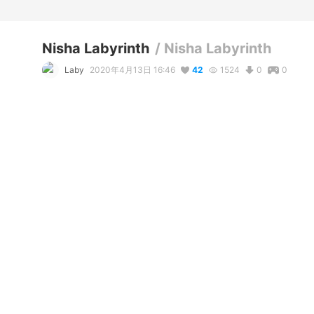
Nisha Labyrinth
/
Nisha Labyrinth
Laby
2020年4月13日 16:46
42
1524
0
0
説明
#
Elsword
#
Laby
#
Nisha
コメント