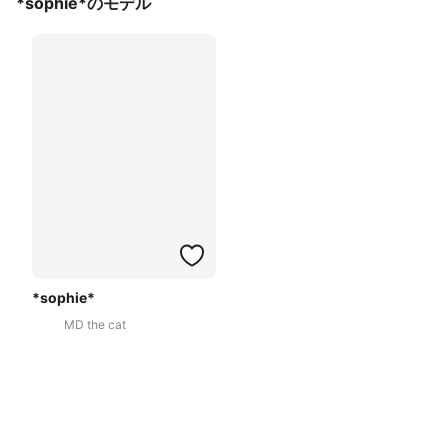
*sophie*のモデル
*sophie*
MD the cat