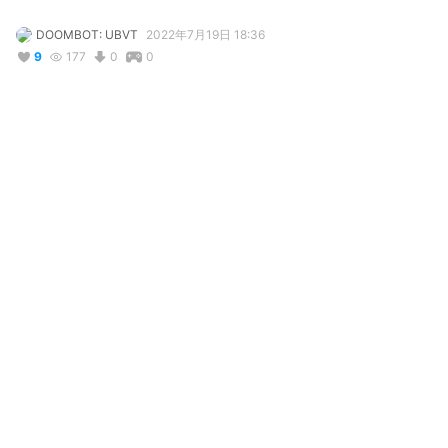
DOOMBOT: UBVT
2022年7月19日 18:36
9
177
0
0
説明
#
HipHop
#
BattleRap
#
Type:Passion
#
ＶＲＡＳＴ使用可
#
VRAST
#
VRAST!
#
Type:KungFu
Alt Skin For Vrast!

Type: Ku-Fu

Type: Passion
使用しているBOOTHアイテム