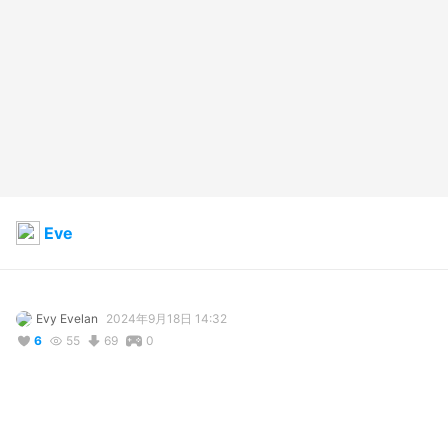
Eve
Evy Evelan
2024年9月18日 14:32
6
55
69
0
説明
#
VRoidStudio