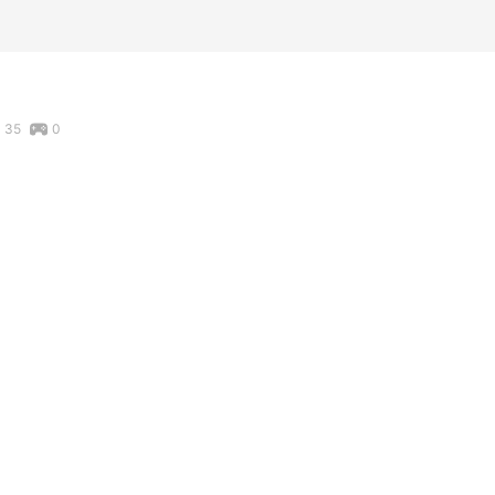
35
0
#
頭乗せメガネ