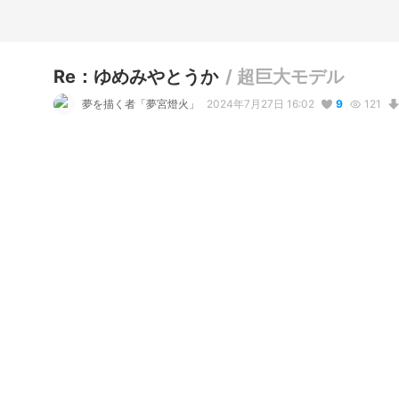
Re：ゆめみやとうか
/
超巨大モデル
夢を描く者「夢宮燈火」
2024年7月27日 16:02
9
121
説明
#
VRoidStudio
#
巨女
#
オリジナルキャラクター
#
ウサミミ
試しで身長数値を最大にして調節したモデル。
コメント