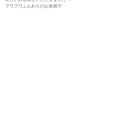
フワフワふんわりのお名前♡

お気に入りです°˖✧
Mikoto
2024年3月15日 20:12
4
57
0
0
コメント
投稿する
@
Mikoto
2年前
はい！ペアです。ｋｋとＬＬを見ながら作り、途