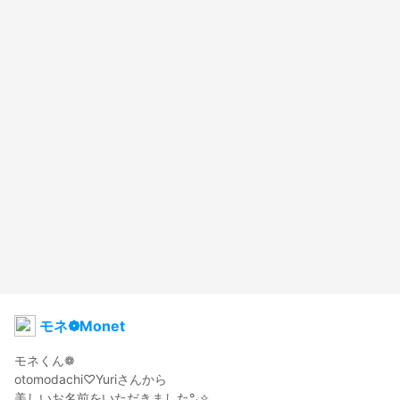
モネ❁Monet
モネくん❁

otomodachi♡Yuriさんから

美しいお名前をいただきました°˖✧
